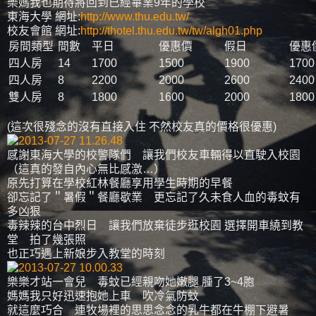
樂媽我也期待將回到已經畢業9年的學校
東海大學 網址:
http://www.thu.edu.tw/
校友會館 網址:
http://thotel.thu.edu.tw/tw/algh01.php
房間類型
間數
平日
優惠價
假日
優惠
四人房
14
1700
1500
1900
1700
四人房
8
2200
2000
2600
2400
雙人房
8
1800
1600
2000
1800
(這次很殘念的沒有直接入住 不然校友真的價格很優惠)
感謝東海大學的校警隊們 讓我們校友車輛得以直駛入校園
（這真的發自內心無比感激…）
原先打算在學校紅林餐廳享用學生時期的早餐
卻忘記了＂暑假＂餐廳歇業 更忘記了久未食人血的毒蚊有
多凶狠
毒辣辣的台中烈日 讓我們放棄徒步逛校園 選擇開車繞到教
堂 拍了幾張照
也正巧遇上新娘步入教堂的時刻
樂樂才站一會兒 毒蚊已經親吻她嫩腿 腫了3~4胞
媽媽我只好迅速抱她上車 吹冷氣防蚊
就這麼巧合 連牧場裡的思思念念的乳牛都在牛棚下避暑