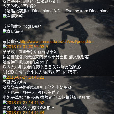
我們選擇特別的3D立體劇場節目
今天的影片有兩部:
《逃離恐龍島》 Dino Island 3-D︰ Escape from Dino Island
《瑜珈熊》Yogi Bear
票價資訊:
http://www.nmns.edu.tw/ch/visit/price.htm
樂樂戴上3D眼鏡後 新鮮感十足
對螢幕裡會飛撲過來的恐龍十分害怕 卻又很想看
還會伸手抓眼前的魚 蚊子…
場內大小朋友看的驚呼連連 尖叫聲此起彼落
(註:3D立體偏光眼鏡入場贈送 可自行帶走)
觀賞完影片後
讓樂樂在旁邊的餐廳享用他的牛奶午餐
時間也差不多是大小姐該午睡了
小妮子算配合度極高 雖然累 但整個情緒仍很興奮
還會回頭撩裙子擺POSE拍照