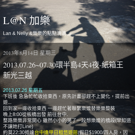
L@N 加樂
Lan & Nelly &樂樂的點點滴滴...........
2013年8月14日 星期三
2013.07.26~07.30環半島4天4夜-紙箱王
新光三越
2013.07.26 星期五
下班後 急急忙忙收拾東西，原先計畫卻趕不上變化，提前出
遊...
回到家一邊收拾東西 一邊趕忙著聯繫樂嬤替樂樂整裝
晚上8:00從板橋出發 前往台中.
整路樂樂非常開心 雖然小小的哭了一段想樂嬤的橋段(早知道
不讓她打Line)
約莫22:30抵達
台中逢甲日租悠遊館
(假日$1900/四人房，因