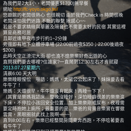
為我們是2大1小，老闆優惠$1700)無早餐
網址
http://fc-yoyo.okgo.tw/
悠遊館的老闆很熱心 也很親切 由於我們Check in 時間很晚
老闆深怕我們迷路 不斷的聯繫 揪感心~~
若是不要求精緻與華麗及隔音也不需要太好的民宿 其實這裡
算是商務可居
且鄰近逢甲夜市步行約1~2分鐘
旁邊即有地下立體停車場 (22:00前過夜$350；22:00後過夜
$200)
此時天空正滂沱大雨 卻也澆不熄樂樂好奇出遊的心
直問我們要去哪裡?住誰家?一直鬧到12:30左右才肯就寢
2013.07.27星期六
清晨6:00 天大明
樂樂睡眼惺忪 囈語：媽媽，太陽公公起床了！妹妹要去看
牛牛了！
樂媽：天還很早，牛牛還沒有起床！再睡一下下！
（其實是樂媽我認床…整晚沒睡好，深怕睡癖很差的樂樂滾
下床，不停拉小孩回安全位置…加上樂樂剛戒尿布，夜裡需
要定時抱她上廁所；最重要的是…樂爸的背景音樂實在響徹
雲霄，黑眼圈就此找上我啊~~~~）
直到8:00左右，樂樂已經整間房間東奔西跑，不停唸著要去
看牛牛了