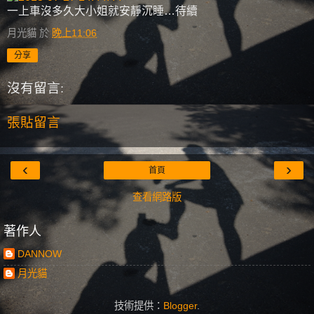
一上車沒多久大小姐就安靜沉睡…待續
月光貓
於
晚上11:06
分享
沒有留言:
張貼留言
‹
›
首頁
查看網路版
著作人
DANNOW
月光貓
技術提供：
Blogger
.