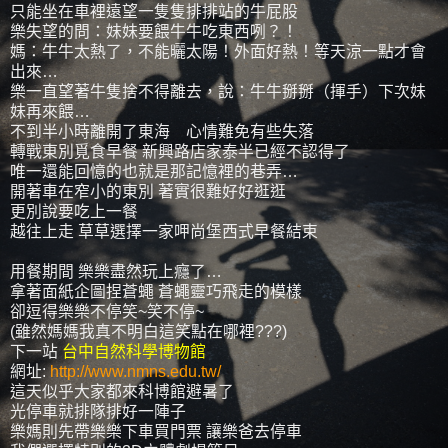
只能坐在車裡遠望一隻隻排排站的牛屁股
樂失望的問：妹妹要餵牛牛吃東西咧？！
媽：牛牛太熱了，不能曬太陽！外面好熱！等天涼一點才會
出來…
樂一直望著牛隻捨不得離去，說：牛牛掰掰（揮手）下次妹
妹再來餵…
不到半小時離開了東海 心情難免有些失落
轉戰東別覓食早餐 新興路店家泰半已經不認得了
唯一還能回憶的也就是那記憶裡的巷弄…
開著車在窄小的東別 著實很難好好逛逛
更別說要吃上一餐
越往上走 草草選擇一家呷尚堡西式早餐結束
用餐期間 樂樂盡然玩上癮了…
拿著面紙企圖捏蒼蠅 蒼蠅靈巧飛走的模樣
卻逗得樂樂不停笑~笑不停~
(雖然媽媽我真不明白這笑點在哪裡???)
下一站
台中自然科學博物館
網址:
http://www.nmns.edu.tw/
這天似乎大家都來科博館避暑了
光停車就排隊排好一陣子
樂媽則先帶樂樂下車買門票 讓樂爸去停車