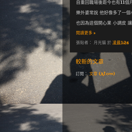
自重回職場後距今也有11個月
樂外婆常說 他好像多了一個
也因為這個開心果 小調皮 
閱讀更多 »
張貼者：
月光貓
於
凌晨1:24
較新的文章
訂閱：
文章 (Atom)