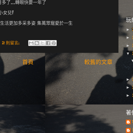
多了...轉眼快要一年了
小女兒!
玩
讓生活更加多采多姿 集萬眾寵愛於一生
►
►
2 則留言:
►
▼
首頁
較舊的文章
►
►
►
著