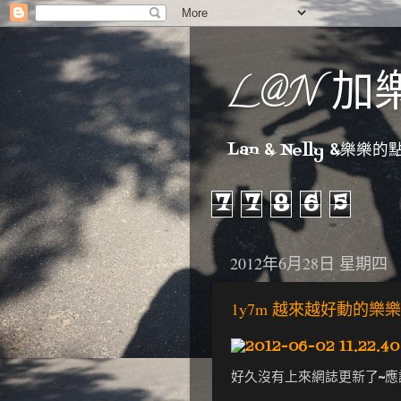
L@N 加
Lan & Nelly &樂樂的點點
7
7
8
6
5
2012年6月28日 星期四
1y7m 越來越好動的樂樂
好久沒有上來網誌更新了~應