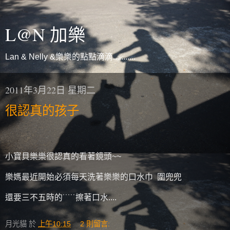
L@N 加樂
Lan & Nelly &樂樂的點點滴滴...........
2011年3月22日 星期二
很認真的孩子
小寶貝樂樂很認真的看著鏡頭~~
樂媽最近開始必須每天洗著樂樂的口水巾 圍兜兜
還要三不五時的˙˙˙˙˙擦著口水....
月光貓
於
上午10:15
2 則留言: