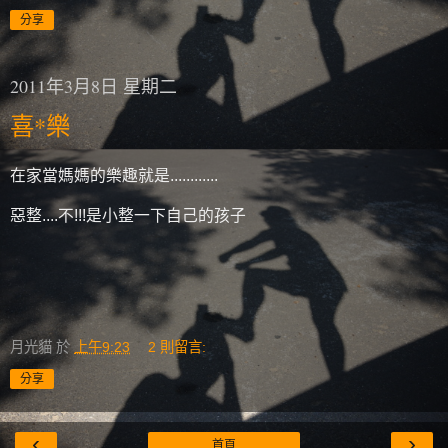
分享
2011年3月8日 星期二
喜*樂
在家當媽媽的樂趣就是............
惡整....不!!!是小整一下自己的孩子
月光貓
於
上午9:23
2 則留言:
分享
‹
›
首頁