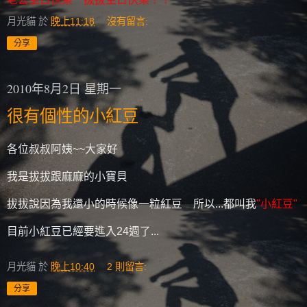
月光貓
於
晚上11:18
沒有留言:
分享
2010年8月2日 星期一
很有個性的小紅豆
各位叔叔阿姨~~大家好
我是拔拔跟麻麻的小寶貝
拔拔說因為我還小的時候像一粒紅豆 所以...都叫我
"小紅豆"
目前小紅豆已經要進入24週了...
月光貓
於
晚上10:40
2 則留言:
分享