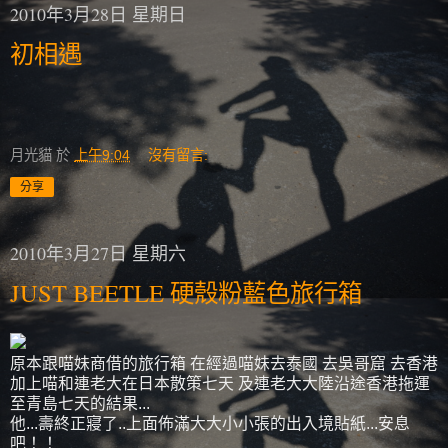
2010年3月28日 星期日
初相遇
月光貓
於
上午9:04
沒有留言:
分享
2010年3月27日 星期六
JUST BEETLE 硬殼粉藍色旅行箱
原本跟喵妹商借的旅行箱 在經過喵妹去泰國 去吳哥窟 去香港
加上喵和連老大在日本散策七天 及連老大大陸沿途香港拖運
至青島七天的結果...
他...壽終正寢了..上面佈滿大大小小張的出入境貼紙...安息
吧！！