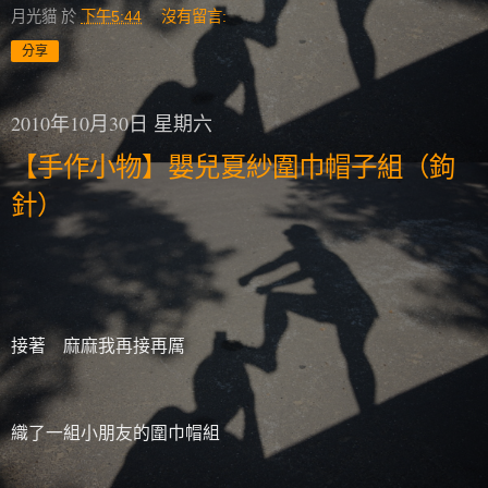
月光貓
於
下午5:44
沒有留言:
分享
2010年10月30日 星期六
【手作小物】嬰兒夏紗圍巾帽子組（鉤
針）
接著 麻麻我再接再厲
織了一組小朋友的圍巾帽組