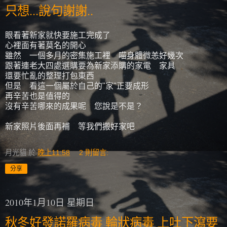
只想...說句謝謝..
眼看著新家就快要施工完成了
心裡面有著莫名的開心
雖然 一個多月的密集施工裡 喵身體微恙好幾次
跟著連老大四處選購要為新家添購的家電 家具
還要忙亂的整理打包東西
但是 看這一個屬於自己的"家"正要成形
再辛苦也是值得的
沒有辛苦哪來的成果呢 您說是不是？
新家照片後面再補 等我們搬好家吧
月光貓
於
晚上11:58
2 則留言:
分享
2010年1月10日 星期日
秋冬好發諾羅病毒 輪狀病毒 上吐下瀉要