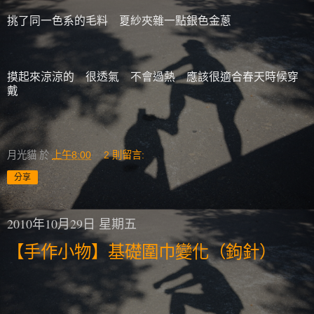
挑了同一色系的毛料 夏紗夾雜一點銀色金蔥
摸起來涼涼的 很透氣 不會過熱 應該很適合春天時候穿
戴
月光貓
於
上午8:00
2 則留言:
分享
2010年10月29日 星期五
【手作小物】基礎圍巾變化（鉤針）