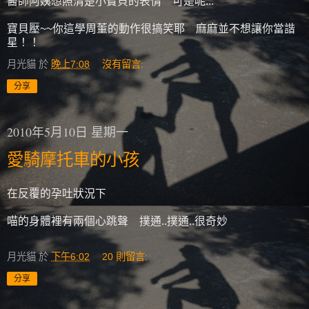
醫師阿姨想照清楚小寶貝的表情 可是呢...
寶貝壓~~你這學周董的動作很搞笑耶 麻麻並不想讓你當諧
星！！
月光貓
於
晚上7:08
沒有留言:
分享
2010年5月10日 星期一
愛騎摩托車的小孩
在反覆的孕吐狀況下
喵的身體裡有兩個心跳聲 撲通..撲通..很奇妙
月光貓
於
下午6:02
20 則留言:
分享