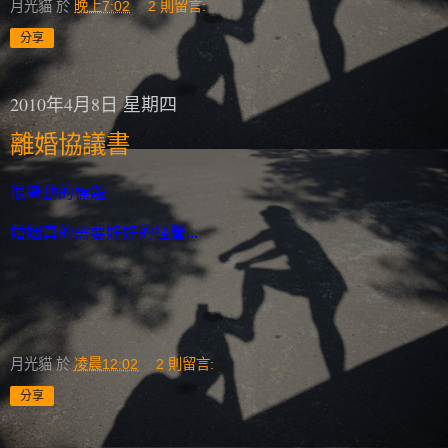
月光貓
於
晚上7:02
2 則留言:
分享
2010年4月8日 星期四
離婚協議書
很聳動的標題
婚姻真的需要好好的經營...
月光貓
於
凌晨12:02
2 則留言:
分享