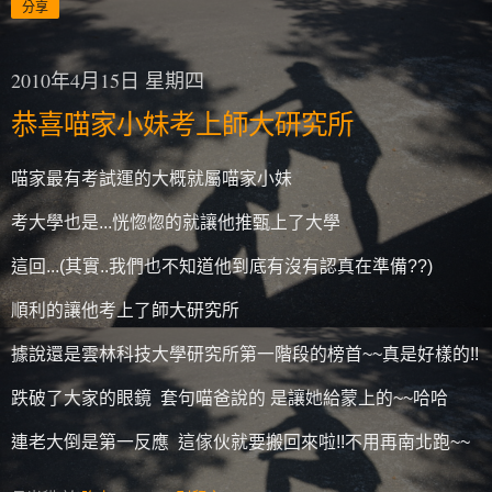
分享
2010年4月15日 星期四
恭喜喵家小妹考上師大研究所
喵家最有考試運的大概就屬喵家小妹
考大學也是...恍惚惚的就讓他推甄上了大學
這回...(其實..我們也不知道他到底有沒有認真在準備??)
順利的讓他考上了師大研究所
據說還是雲林科技大學研究所第一階段的榜首~~真是好樣的!!
跌破了大家的眼鏡 套句喵爸說的 是讓她給蒙上的~~哈哈
連老大倒是第一反應 這傢伙就要搬回來啦!!不用再南北跑~~