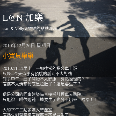
L@N 加樂
Lan & Nelly &樂樂的點點滴滴...........
2010年12月26日 星期日
小寶貝樂樂
2010.11.11早上 一如往常的搭公車上班
只是...今天似乎有預感的感到不太對勁
到了中午 肚子開始不太舒服 有點怪怪的？？
喵搞不太清楚到底是拉肚子？還是要生了？
還是公司的同事建議喵直接搭計程車去醫院..
只能說 喵很遲鈍 連要生了也分不出來 哈哈！！
大約下午三點多進入待產室
喵媽先到醫院陪喵觀察是不是要生了