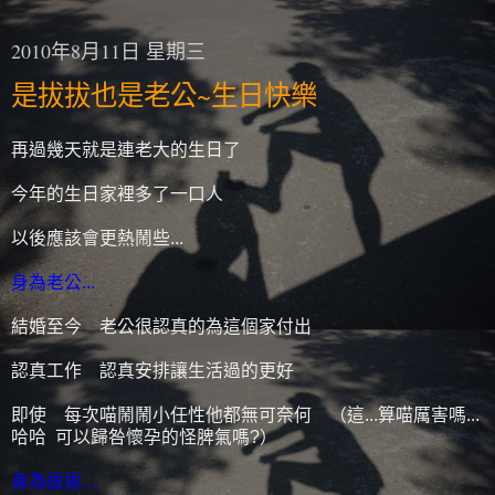
2010年8月11日 星期三
是拔拔也是老公~生日快樂
再過幾天就是連老大的生日了
今年的生日家裡多了一口人
以後應該會更熱鬧些...
身為老公...
結婚至今 老公很認真的為這個家付出
認真工作 認真安排讓生活過的更好
即使 每次喵鬧鬧小任性他都無可奈何 （這...算喵厲害嗎...
哈哈 可以歸咎懷孕的怪脾氣嗎?）
身為拔拔....