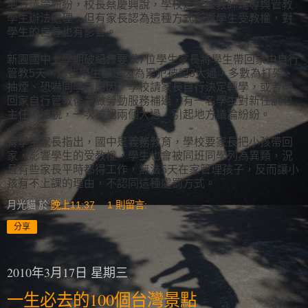
地方議論紛紛，校長蔡慶興說，學校是依據教師輔導與管教
學生辦法處理，但有家長認為這種方式影響學生受教權，對
學生的自尊也有影響。
新園國中上學期破紀錄要求7位學生家長將學生帶回家中自行
管教5天，這些學生都是因為累犯被記3大過，多數為打架、
抽煙、恐嚇同學等原因，學校請家長自行決定轉學，或者帶
回家自行管教後兼做勞動服務補過，有一名學生對新任訓導
主任不禮貌，一次被記兩個大過，引起地方議論紛紛。
有學生家長指出，國中是義務教育，學校要家長把小孩帶回
家，影響學生的受教權，學生也會被同班同學列為異類，況
且有些家長平時都得工作，無法5天在家管理孩子，反而讓小
孩有不上課的理由，不認同這種處罰方式。
月光貓
於
晚上11:37
1 則留言:
分享
2010年3月17日 星期三
一生必去的100個台灣景點