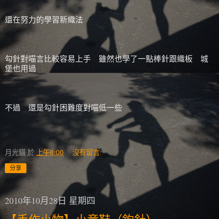
還在努力的學習新織法
勾針對喵言比較容易上手 雖然也學了一點棒針跟織板 城
堡也用過
不過 還是勾針困難度對喵低一些
月光貓
於
上午8:00
沒有留言:
分享
2010年10月28日 星期四