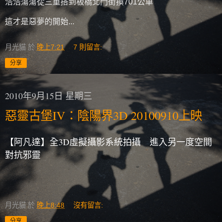
浩浩蕩蕩從三重搭到板橋北門街換701公車
這才是惡夢的開始...
月光貓
於
晚上7:21
7 則留言:
分享
2010年9月15日 星期三
惡靈古堡IV：陰陽界3D 20100910上映
【阿凡達】全3D虛擬攝影系統拍攝 進入另一度空間
對抗邪靈
月光貓
於
晚上8:48
沒有留言:
分享