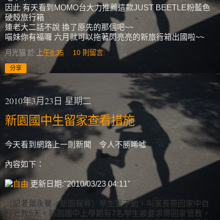
因此 有天看到MOMO台大力推薦這款JUST BEETLE粉藍色
硬殼旅行箱
連老大二話不說 換了原先的那個吧~~
喵妹你有福囉 六月就可以拖著閃亮亮的新旅行箱出國啦~~
月光貓
於
上午8:35
10 則留言:
分享
2010年3月23日 星期二
新園國中生留家查看措施
今天看到網路上一則新聞 令人不勝唏噓
內容如下：
更新日期:
2010/03/23 04:11
〔記者葉永騫／新園報導〕學生管不動，叫家長帶回家中自
行管教5天。新園國中上學期有7名學生被要求帶回家管教，