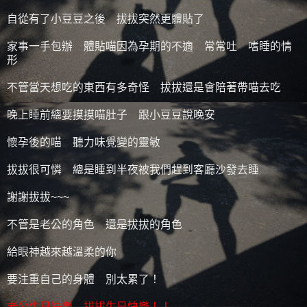
自從有了小豆豆之後 拔拔突然更體貼了
家事一手包辦 體貼喵因為孕期的不適 常常吐 嗜睡的情
形
不管當天想吃的東西有多奇怪 拔拔還是會陪著帶喵去吃
晚上睡前總要摸摸喵肚子 跟小豆豆說晚安
懷孕後的喵 聽力味覺變的靈敏
拔拔很可憐 總是睡到半夜被我們趕到客廳沙發去睡
謝謝拔拔~~~
不管是老公的角色 還是拔拔的角色
給眼神越來越溫柔的你
要注重自己的身體 別太累了！
老公生日快樂 拔拔生日快樂！！