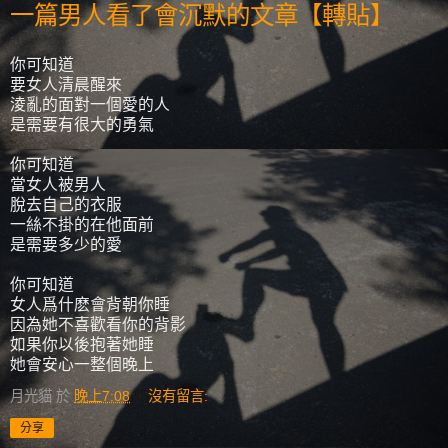
一篇男人看了會沉默的文章【轉貼】
你可知道
要女人清晨醒來
淩亂的面對一個愛的人
是需要有很大的勇氣
你可知道
當女人被男人
脫去自己的衣服
一絲不掛的在他面前
是需要多少的愛
你可知道
女人爲什麽會背朝你睡
因為她不喜歡看你的背影
如果你以後抱著她睡
她會安心一整個晚上
月光貓
於
晚上7:08
沒有留言:
分享