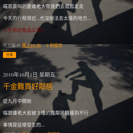
喵哀哀叫的要連老大帶我們去逛逛走走
今天的行程很近...也沒辦法去太遠的地方...
＜手信坊食品公司＞
月光貓
於
晚上10:35
2 則留言:
分享
2010年10月1日 星期五
千金難買好鄰居
從九月中開始
喵跟連老大就被３樓的瘋鄰居騷擾到不行
事情是這樣發生的...