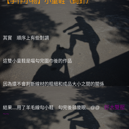
【手作小物】小童鞋（鉤針）
其實 順序上有些對調
這雙小童鞋是喵勾完圍巾後的作品
因為還不會判斷線材的粗細和成品大小之間的關係
好大雙壓
結果....用了羊毛線勾小鞋 勾完後就傻眼....@@
~~