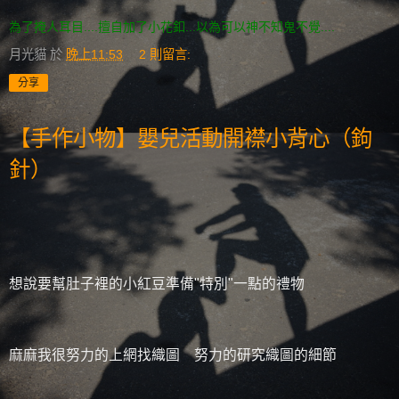
為了掩人耳目....擅自加了小花釦...以為可以神不知鬼不覺....
月光貓
於
晚上11:53
2 則留言:
分享
【手作小物】嬰兒活動開襟小背心（鉤
針）
想說要幫肚子裡的小紅豆準備"特別"一點的禮物
麻麻我很努力的上網找織圖 努力的研究織圖的細節