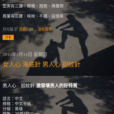
型男有三寶：親親、抱抱、再推倒
周董有三寶：唉呦、不錯、這個屌
月光貓
於
清晨7:24
沒有留言:
分享
2010年3月14日 星期日
女人心 海底針 男人心 迴紋針
激發壞男人的好特質
男人心 迴紋針-
語言：中文
規格：中文平裝
分級：普級
開數：25開15*21cm