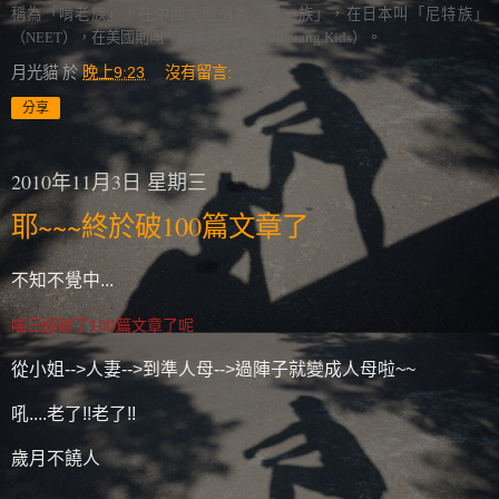
稱為「啃老族」，在中國大陸稱為「飄一族」，在日本叫「尼特族」
（
NEET
），在美國則叫「歸巢族」（
Boomerang Kids
）。
月光貓
於
晚上9:23
沒有留言:
分享
2010年11月3日 星期三
耶~~~終於破100篇文章了
不知不覺中...
喵已經破了100篇文章了呢
從小姐-->人妻-->到準人母-->過陣子就變成人母啦~~
吼....老了!!老了!!
歲月不饒人