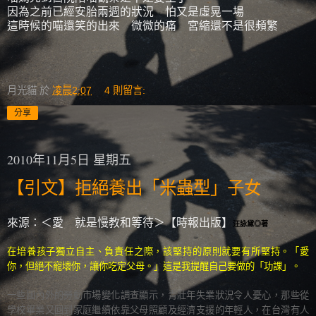
因為之前已經安胎兩週的狀況 怕又是虛晃一場
這時候的喵還笑的出來 微微的痛 宮縮還不是很頻繁
月光貓
於
凌晨2:07
4 則留言:
分享
2010年11月5日 星期五
【引文】拒絕養出「米蟲型」子女
來源：＜愛 就是慢教和等待＞【時報出版】
汪詠黛◎著
在培養孩子獨立自主、負責任之際，該堅持的原則就要有所堅持。「愛
你，但絕不寵壞你，讓你吃定父母。」這是我提醒自己要做的「功課」。
一些國內外的勞動市場變化調查顯示，青壯年失業狀況令人憂心，那些從
學校畢業又回到家庭繼續依靠父母照顧及經濟支援的年輕人，在台灣有人