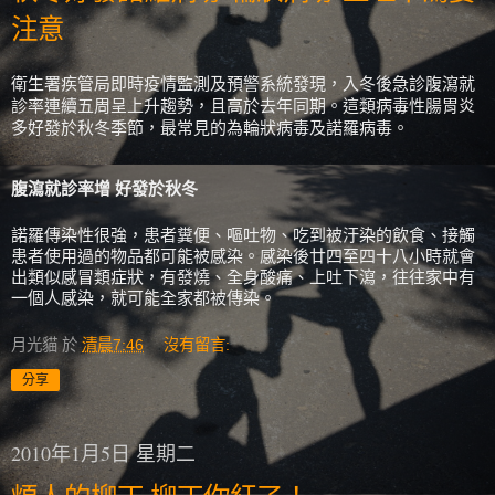
注意
衛生署疾管局即時疫情監測及預警系統發現，入冬後急診腹瀉就
診率連續五周呈上升趨勢，且高於去年同期。這類病毒性腸胃炎
多好發於秋冬季節，最常見的為輪狀病毒及諾羅病毒。
腹瀉就診率增 好發於秋冬
諾羅傳染性很強，患者糞便、嘔吐物、吃到被汙染的飲食、接觸
患者使用過的物品都可能被感染。感染後廿四至四十八小時就會
出類似感冒類症狀，有發燒、全身酸痛、上吐下瀉，往往家中有
一個人感染，就可能全家都被傳染。
月光貓
於
清晨7:46
沒有留言:
分享
2010年1月5日 星期二