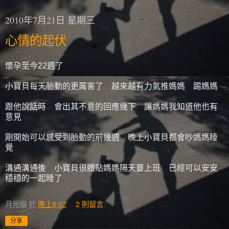
2010年7月21日 星期三
心情的起伏
懷孕至今22週了
小寶貝每天胎動的更厲害了 越來越有力氣推媽媽 踢媽媽
跟他說話時 會出其不意的回應幾下 讓媽媽我知道他也有
意見
剛開始可以感受到胎動的前幾週 晚上小寶貝都會吵媽媽睡
覺
溝通溝通後 小寶貝很體貼媽媽隔天要上班 已經可以安安
穩穩的一起睡了
月光貓
於
晚上8:02
2 則留言:
分享