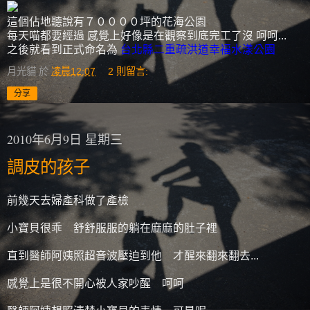
這個佔地聽說有７００００坪的花海公園
每天喵都要經過 感覺上好像是在觀察到底完工了沒 呵呵...
之後就看到正式命名為
台北縣二重疏洪道幸福水漾公園
月光貓
於
凌晨12:07
2 則留言:
分享
2010年6月9日 星期三
調皮的孩子
前幾天去婦產科做了產檢
小寶貝很乖 舒舒服服的躺在麻麻的肚子裡
直到醫師阿姨照超音波壓迫到他 才醒來翻來翻去...
感覺上是很不開心被人家吵醒 呵呵