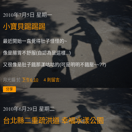
2010年7月5日 星期一
小寶貝踢踢踢
最近開始一直覺得肚子怪怪的~
像是腸胃不舒服(自認為是這樣...)
又很像是肚子餓那漾咕咕的(可是明明不餓壓~~??)
月光貓
於
下午6:10
4 則留言:
分享
2010年6月29日 星期二
台北縣二重疏洪道 幸福水漾公園