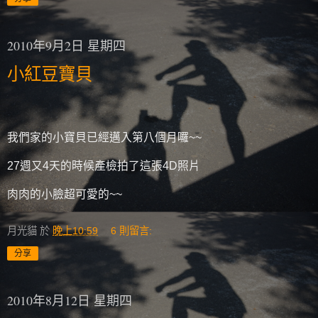
2010年9月2日 星期四
小紅豆寶貝
我們家的小寶貝已經邁入第八個月囉~~
27週又4天的時候產檢拍了這張4D照片
肉肉的小臉超可愛的~~
月光貓
於
晚上10:59
6 則留言:
分享
2010年8月12日 星期四