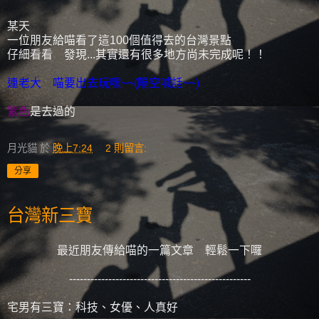
某天
一位朋友給喵看了這100個值得去的台灣景點
仔細看看 發現...其實還有很多地方尚未完成呢！！
連老大 喵要出去玩嘿~~(隔空喊話~~)
紫色
是去過的
月光貓
於
晚上7:24
2 則留言:
分享
台灣新三寶
最近朋友傳給喵的一篇文章 輕鬆一下囉
---------------------------------------------------
宅男有三寶：科技、女優、人真好