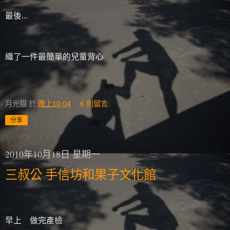
最後...
織了一件最簡單的兒童背心
月光貓
於
晚上10:04
6 則留言:
分享
2010年10月18日 星期一
三叔公 手信坊和果子文化館
早上 做完產檢