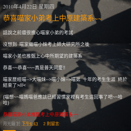
2010年4月22日 星期四
恭喜喵家小弟考上中原建築系~~
話說之前還很擔心喵家小弟的考試
沒想到 喵家繼喵小妹考上師大研究所之後
喵家小弟也推甄上心中所期望的建築系
恭喜~~恭喜~~~真是普天同慶!!
喵家歷經喵-->大喵妹-->喵小妹-->喵弟 十年的考生生涯 終於
結束了>///<
(喵想~~喵媽喵爸應該已經習慣家裡有考生這回事了吧~~哈
哈)
恭喜喵家小弟推甄考上中原建築系~~
月光貓
於
下午6:43
2 則留言: