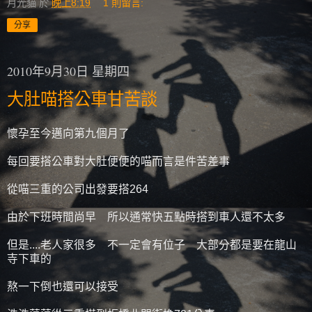
月光貓
於
晚上8:19
1 則留言:
分享
2010年9月30日 星期四
大肚喵搭公車甘苦談
懷孕至今邁向第九個月了
每回要搭公車對大肚便便的喵而言是件苦差事
從喵三重的公司出發要搭264
由於下班時間尚早 所以通常快五點時搭到車人還不太多
但是....老人家很多 不一定會有位子 大部分都是要在龍山
寺下車的
熬一下倒也還可以接受