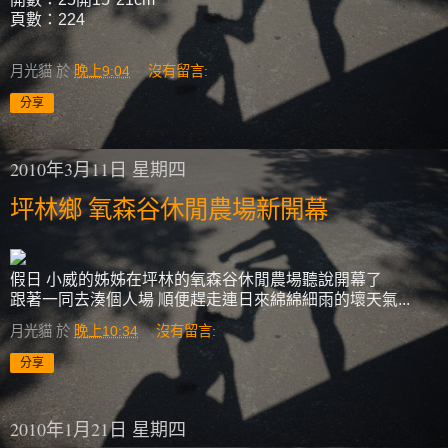
頁數：224
月光貓
於
晚上9:04
沒有留言:
分享
2010年3月11日 星期四
坪林鄉 氧森谷休閒農場新開幕
假日 小威的姊姊在坪林的氧森谷休閒農場聽說開幕了
跟著一同去湊個人場 順便趕走連日來綿綿細雨的壞天氣...
月光貓
於
晚上10:34
沒有留言:
分享
2010年1月21日 星期四