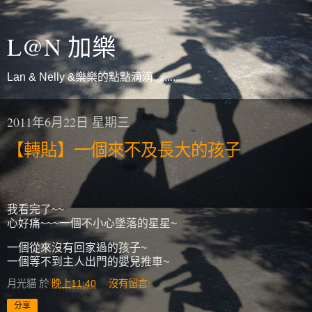
L@N 加樂
Lan & Nelly &樂樂的點點滴滴...........
2011年6月22日 星期三
【轉貼】一個來不及長大的孩子
我看完了~~
心好痛~~~一個不小心墜落的星星~
一個從來沒有回家過的孩子~
一個等不到主人出門的嬰兒推車~
月光貓
於
晚上11:40
沒有留言:
分享