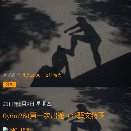
月光貓
於
晚上11:36
2 則留言:
分享
2011年6月9日 星期四
0y6m28d第一次出遊 435藝文特區