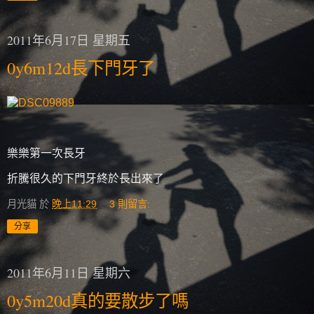
2011年6月17日 星期五
0y6m12d長下門牙了
樂樂第一次長牙
折騰很久的下門牙終於長出來了
月光貓
於
晚上11:29
3 則留言:
分享
2011年6月11日 星期六
0y5m20d真的要散步了嗎