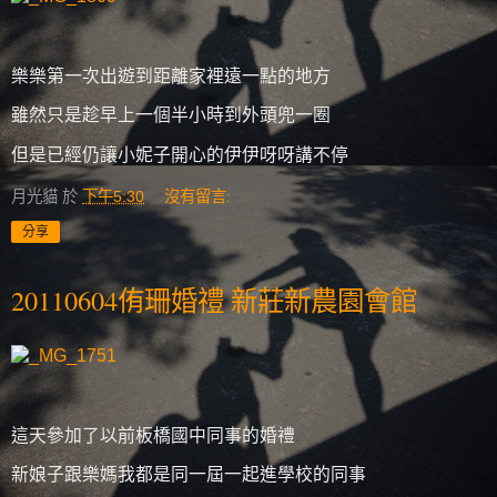
樂樂第一次出遊到距離家裡遠一點的地方
雖然只是趁早上一個半小時到外頭兜一圈
但是已經仍讓小妮子開心的伊伊呀呀講不停
月光貓
於
下午5:30
沒有留言:
分享
20110604侑珊婚禮 新莊新農園會館
這天參加了以前板橋國中同事的婚禮
新娘子跟樂媽我都是同一屆一起進學校的同事