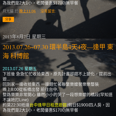
為我們是2大1小，老闆優惠$1700)無早餐
月光貓
於
晚上11:06
沒有留言:
分享
2013年8月7日 星期三
2013.07.26~07.30 環半島4天4夜—逢甲 東
海 科博館
2013.07.26 星期五
下班後 急急忙忙收拾東西，原先計畫卻趕不上變化，提前出
遊...
回到家一邊收拾東西 一邊趕忙著聯繫樂嬤替樂樂整裝
晚上8:00從板橋出發 前往台中.
整路樂樂非常開心 雖然小小的哭了一段想樂嬤的橋段(早知道
不讓她打Line)
約莫22:30抵達
台中逢甲日租悠遊館
(假日$1900/四人房，因
為我們是2大1小，老闆優惠$1700)無早餐