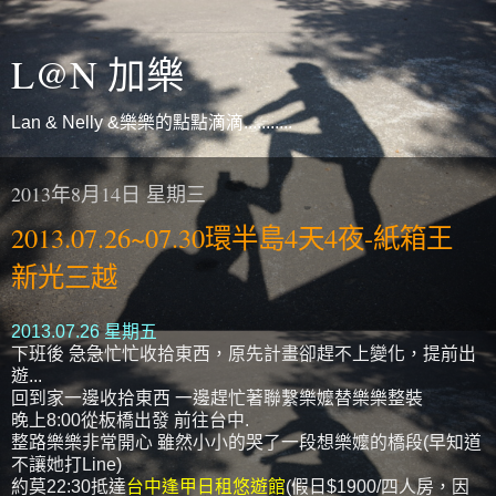
L@N 加樂
Lan & Nelly &樂樂的點點滴滴...........
2013年8月14日 星期三
2013.07.26~07.30環半島4天4夜-紙箱王
新光三越
2013.07.26 星期五
下班後 急急忙忙收拾東西，原先計畫卻趕不上變化，提前出
遊...
回到家一邊收拾東西 一邊趕忙著聯繫樂嬤替樂樂整裝
晚上8:00從板橋出發 前往台中.
整路樂樂非常開心 雖然小小的哭了一段想樂嬤的橋段(早知道
不讓她打Line)
約莫22:30抵達
台中逢甲日租悠遊館
(假日$1900/四人房，因