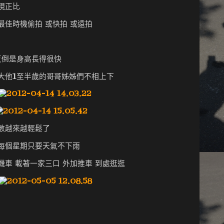
現正比
最佳時機偷拍 或快拍 或遠拍
反倒是身高長得很快
大他1至半歲的哥哥姊姊們不相上下
數越來越輕鬆了
每個星期只要天氣不下雨
機車 載著一家三口 外加推車 到處逛逛