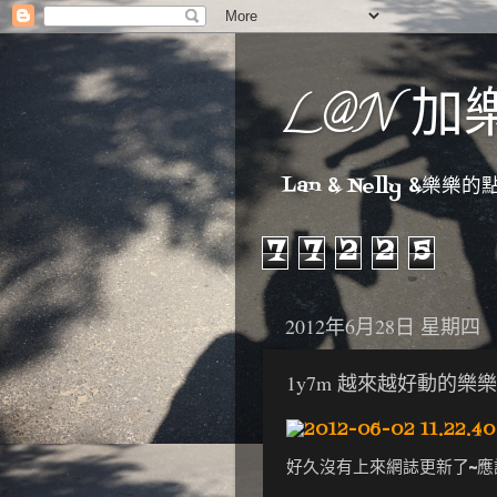
L@N 加
Lan & Nelly &樂樂的點點
7
7
2
2
5
2012年6月28日 星期四
1y7m 越來越好動的樂樂
好久沒有上來網誌更新了~應