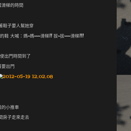
溜滑梯的時間
著鞋子要人幫她穿
 大喊：媽~媽~~~滑梯!! 拔~拔~~~滑梯!!!
 即使出門時間到了
著要出門
組的小推車
間房子走來走去