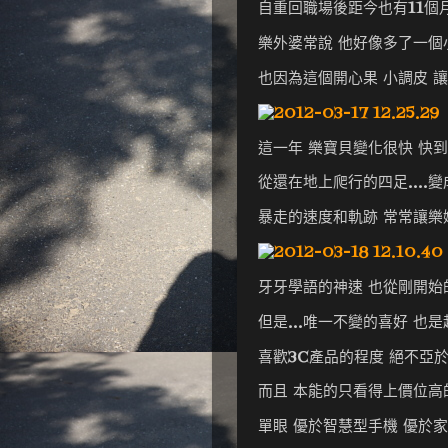
自重回職場後距今也有11個月
樂外婆常說 他好像多了一個
也因為這個開心果 小調皮 
這一年 樂寶貝變化很快 快
從還在地上爬行的四足....
暴走的速度和軌跡 常常讓樂
牙牙學語的神速 也從剛開
但是...唯一不變的喜好 也是
喜歡3C產品的程度 絕不亞
而且 本能的只看得上價位高的
單眼 優於智慧型手機 優於