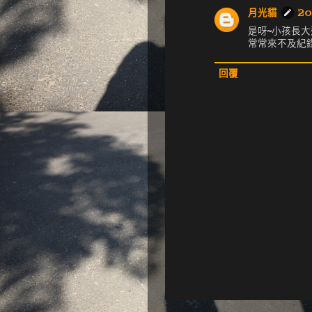
月光貓
20
是呀~小孩長大
常常來不及紀錄
回覆