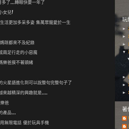
多了...轉眼快要一年了
小女兒!
玩
讓生活更加多采多姿 集萬眾寵愛於一生
►
►
到媽咪都來不及紀錄
►
變成兩足行走的小惡魔
▼
媽樂爸摸不著頭緒
►
始的火星語進化到可以說整句完整句子了
►
越來越精深的興趣就是....
►
於樂爸
著
產品...
家用無限電話 優於玩具手機