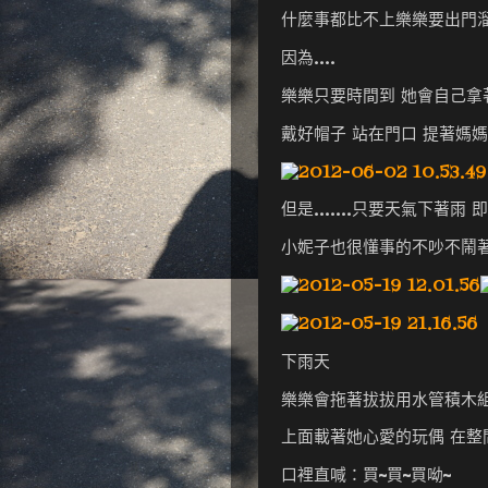
什麼事都比不上樂樂要出門
因為....
樂樂只要時間到 她會自己拿
戴好帽子 站在門口 提著媽媽的鞋
但是.......只要天氣下著雨
小妮子也很懂事的不吵不鬧
下雨天
樂樂會拖著拔拔用水管積木
上面載著她心愛的玩偶 在整
口裡直喊：買~買~買呦~