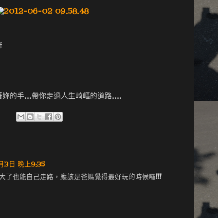
囉
牽著妳的手...帶你走過人生崎嶇的道路....
月3日 晚上9:35
大了也能自己走路，應該是爸媽覺得最好玩的時候囉!!!