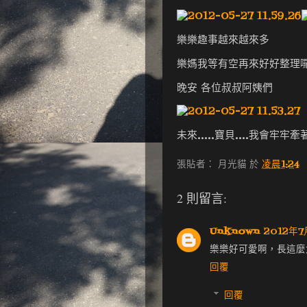
樂樂趣事越來越來多
樂媽我等有空再來好好整理
晚安 各位叔叔阿姨們
未來.....寶貝....我會牢牢
張貼者：
月光貓
於
凌晨1:24
2 則留言:
Unknown
2012年7
樂樂好可愛啊，長這麼
回覆
回覆