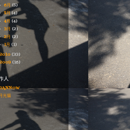
6月
(5)
►
5月
(4)
►
4月
(4)
►
3月
(2)
►
2月
(2)
►
1月
(1)
►
2010
(33)
2009
(16)
作人
DANNOW
月光貓