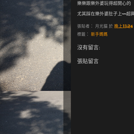
樂樂跟樂外婆玩得超開心的
尤其踩在樂外婆肚子上~~超興
張貼者：
月光貓
於
晚上11:24
標籤：
新手媽媽
沒有留言:
張貼留言