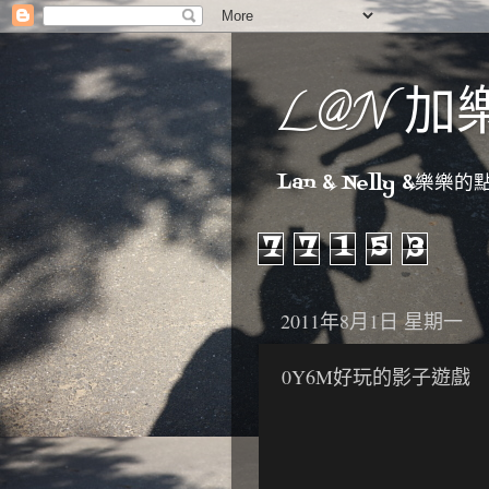
L@N 加
Lan & Nelly &樂樂的點點
7
7
1
5
3
2011年8月1日 星期一
0Y6M好玩的影子遊戲