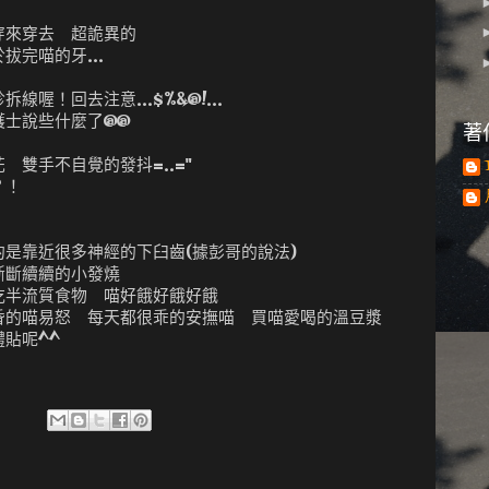
穿來穿去 超詭異的
完喵的牙...
喔！回去注意...$%&@!...
護士說些什麼了@@
著
 雙手不自覺的發抖=..="
？！
是靠近很多神經的下臼齒(據彭哥的說法)
斷斷續續的小發燒
吃半流質食物 喵好餓好餓好餓
昏的喵易怒 每天都很乖的安撫喵 買喵愛喝的溫豆漿
體貼呢^^