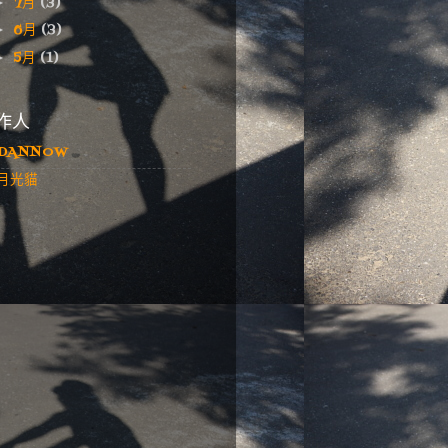
7月
(3)
►
6月
(3)
►
5月
(1)
►
作人
DANNOW
月光貓