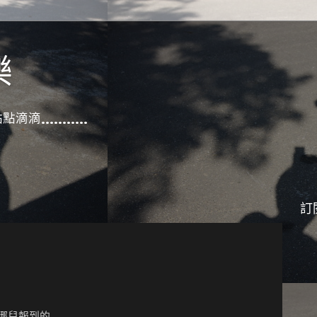
樂
滴滴...........
訂
炎
師哪兒報到的