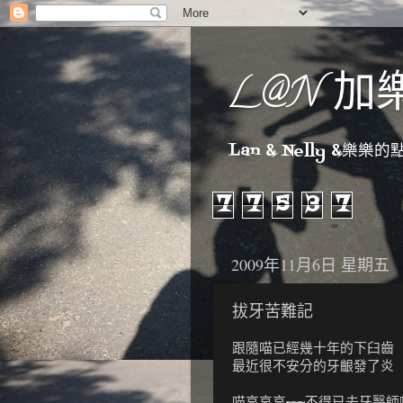
L@N 加
Lan & Nelly &樂樂的點點
7
7
5
3
7
2009年11月6日 星期五
拔牙苦難記
跟隨喵已經幾十年的下臼齒
最近很不安分的牙齦發了
喵哀哀哀~~~不得已去牙醫