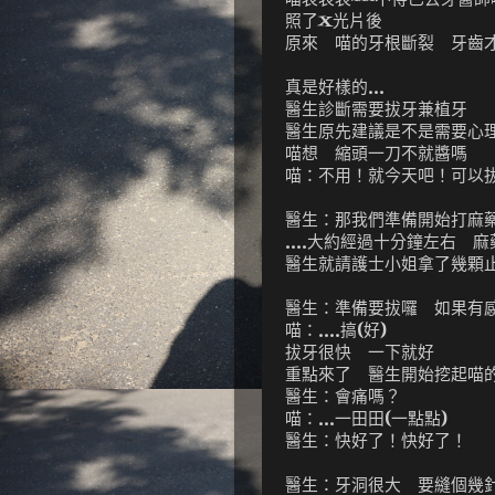
照了X光片後
原來 喵的牙根斷裂 牙齒才
真是好樣的...
醫生診斷需要拔牙兼植牙
醫生原先建議是不是需要心
喵想 縮頭一刀不就醬嗎
喵：不用！就今天吧！可以拔
醫生：那我們準備開始打麻
....大約經過十分鐘左右
醫生就請護士小姐拿了幾顆
醫生：準備要拔囉 如果有
喵：....搞(好)
拔牙很快 一下就好
重點來了 醫生開始挖起
醫生：會痛嗎？
喵：...一田田(一點點)
醫生：快好了！快好了！
醫生：牙洞很大 要縫個幾