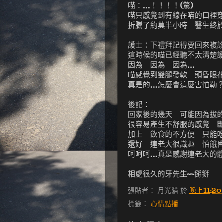
喵：...！！！！(驚)
喵只感覺到有線在喵的口裡
折騰了約莫半小時 醫生終於拔
護士：下禮拜記得要回來複診拆線
這時候的喵已經聽不太清楚
因為 因為 因為...
喵感覺到雙腿發軟 頭昏眼花
真是的...怎麼會這麼害怕勒
後記：
回家後的幾天 可能因為拔的
很容易產生不舒服的感覺 
加上 飲食的不方便 只能
還好 連老大很識趣 怕餓
呵呵呵...真是感謝連老大的
相處很久的牙先生~~掰掰
張貼者：
月光貓
於
晚上11:20
標籤：
心情點播