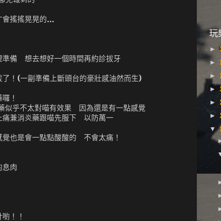
會搖搖晃晃的...
玩
►
理準備 想去想好一個時間再約診拔牙
►
►
了！(一副準備上斷頭台的豪壯感油然而生)
►
藥囉！
►
 麻藥似乎不太對喵有效果 因為還是有一點感覺
►
止痛兼消炎藥跟喵先服下 以防萬一
▼
感覺也是會一點點酸酸的 不會太痛！
喵的息肉
針喲！！