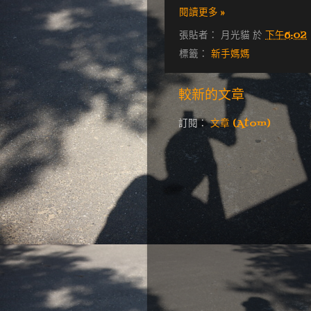
閱讀更多 »
張貼者：
月光貓
於
下午6:02
標籤：
新手媽媽
較新的文章
訂閱：
文章 (Atom)