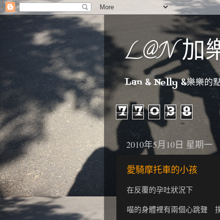
L@N 加
Lan & Nelly &樂樂的點點
7
7
0
3
8
2010年5月10日 星期一
愛騎摩托車的小孩
在反覆的孕吐狀況下
喵的身體裡有兩個心跳聲 撲通