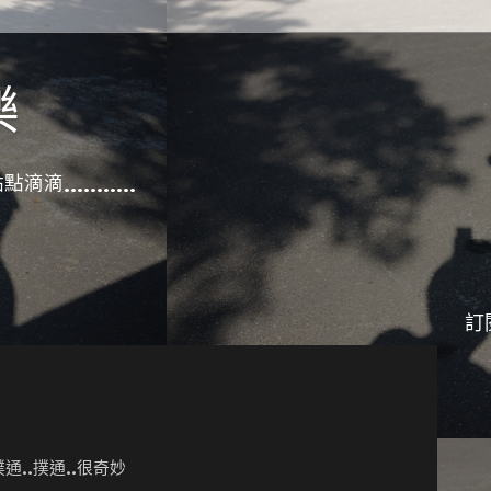
樂
滴滴...........
訂
..撲通..很奇妙