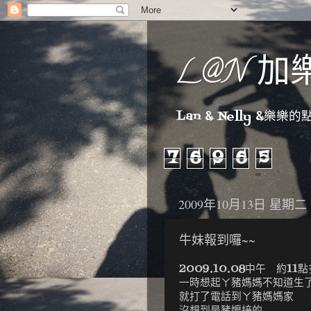
L@N 加
Lan & Nelly &樂樂的點點
7
6
9
6
5
2009年10月13日 星期二
牛妹報到囉~~
2009.10.08中午 約11點
一時想起ㄚ豬媽媽不知道生
就打了電話到ㄚ豬媽媽家
沒想到是豬嬤接的