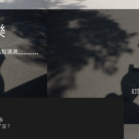
樂
滴滴...........
訂
多
了沒？