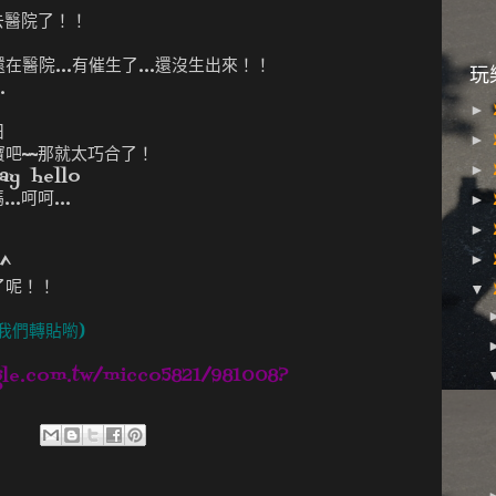
去醫院了！！
醫院...有催生了...還沒生出來！！
玩
.
►
日
►
吧~~那就太巧合了！
►
y hello
.呵呵...
►
►
►
^
了呢！！
▼
我們轉貼喲)
gle.com.tw/micco5821/981008?