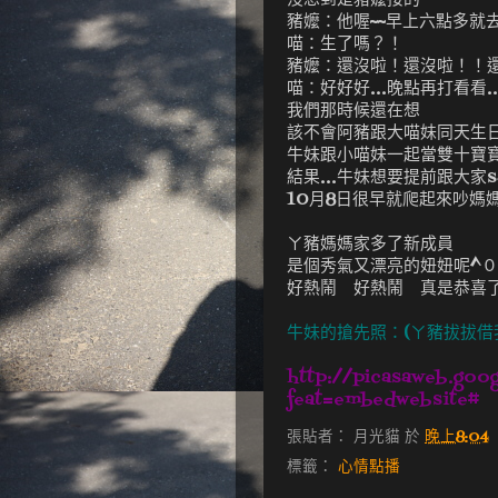
豬嬤：他喔~~早上六點多就
喵：生了嗎？！
豬嬤：還沒啦！還沒啦！！還在
喵：好好好...晚點再打看看..
我們那時候還在想
該不會阿豬跟大喵妹同天生
牛妹跟小喵妹一起當雙十寶寶
結果...牛妹想要提前跟大家sa
10月8日很早就爬起來吵媽媽..
ㄚ豬媽媽家多了新成員
是個秀氣又漂亮的妞妞呢^０
好熱鬧 好熱鬧 真是恭喜
牛妹的搶先照：(ㄚ豬拔拔借
http://picasaweb.goo
feat=embedwebsite
#
張貼者：
月光貓
於
晚上8:04
標籤：
心情點播