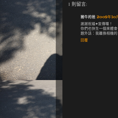
1 則留言:
豬牛的爸
2009年10月
謝謝祝福+宣傳囉！
你們也快生一個來體會
題外話：我離換相機的
回覆