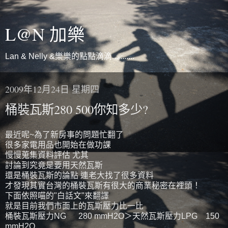
L@N 加樂
Lan & Nelly &樂樂的點點滴滴...........
2009年12月24日 星期四
桶裝瓦斯280 500你知多少?
最近呢~為了新房事的問題忙翻了
很多家電用品也開始在做功課
慢慢蒐集資料評估 尤其
討論到究竟是要用天然瓦斯
還是桶裝瓦斯的論點 連老大找了很多資料
才發現其實台灣的桶裝瓦斯有很大的商業秘密在裡頭！
下面依照喵的"白話文"來翻譯
就是目前我們市面上的瓦斯壓力比一比
桶裝瓦斯壓力NG 280 mmH2O＞天然瓦斯壓力LPG 150
mmH2O