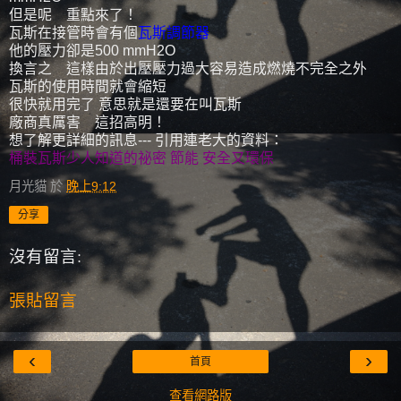
但是呢 重點來了！
瓦斯在接管時會有個
瓦斯調節器
他的壓力卻是500 mmH2O
換言之 這樣由於出壓壓力過大容易造成燃燒不完全之外
瓦斯的使用時間就會縮短
很快就用完了 意思就是還要在叫瓦斯
廠商真厲害 這招高明！
想了解更詳細的訊息--- 引用連老大的資料：
桶裝瓦斯少人知道的祕密 節能 安全又環保
月光貓
於
晚上9:12
分享
沒有留言:
張貼留言
‹
›
首頁
查看網路版