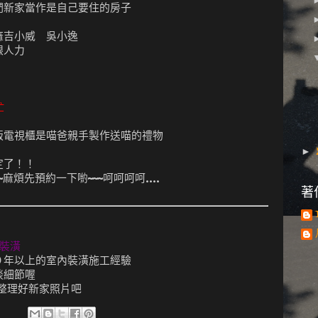
們新家當作是自己要住的房子
麻吉小威 吳小逸
跟人力
忙
版電視櫃是喵爸親手製作送喵的禮物
►
定了！！
煩先預約一下喲~~~呵呵呵呵....
著
裝潢
０年以上的室內裝潢施工經驗
談細節喔
整理好新家照片吧