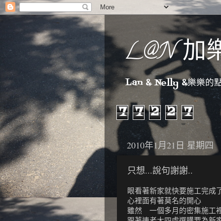
L@N 加
Lan & Nelly &樂樂的點點
7
7
2
2
7
2010年1月21日 星期四
只想...說句謝謝..
眼看著新家就快要施工完成
心裡面有著莫名的開心
雖然 一個多月的密集施工
跟著連老大四處選購要為新