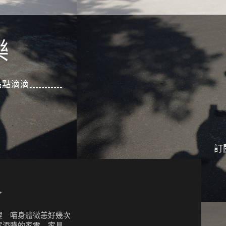
樂
滴滴...........
訂
了
裡 喵身體微恙好幾次
家添購的家電 家具