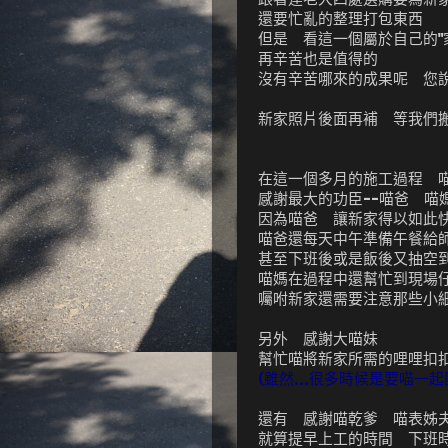
還要忙亂的整理打包東西
但是 看這一個屬於自己的
再辛苦也是值得的
沒有辛苦哪來的成果呢 您
新家照片後面再補 等我們
在這一個多月的施工過程 
感謝最大的功臣--喵爸 喵
因為喵爸 讓新家得以如此
喵爸還每天中午準備午餐給
甚至下班後或是飯後又抽空
喵媽在過程中還幫忙到現場
囑咐新家還需要注意那些小
另外 感謝大喵妹
幫忙喵將新家所需的哩哩扣
(雖然...很多時候是要喵一起團
還有 感謝喵乾爹 喵表姊
就算提早上工的時間 下班