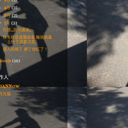
5月
(1)
►
4月
(3)
►
3月
(7)
►
1月
(3)
▼
只想...說句謝謝..
秋冬好發諾羅病毒 輪狀病毒
上吐下瀉要注意
煩人的柳丁 柳丁你紅了！
2009
(16)
作人
DANNOW
月光貓