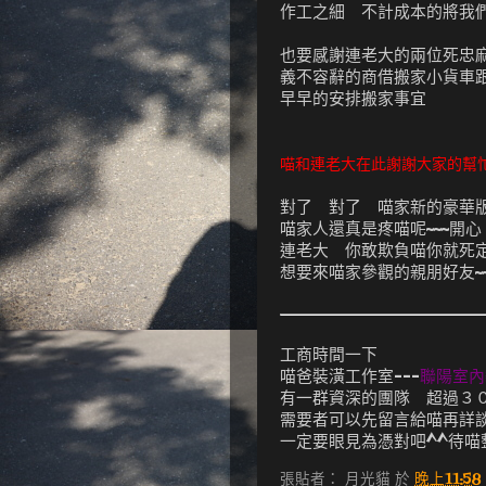
作工之細 不計成本的將我
也要感謝連老大的兩位死忠
義不容辭的商借搬家小貨車
早早的安排搬家事宜
喵和連老大在此謝謝大家的幫
對了 對了 喵家新的豪華
喵家人還真是疼喵呢~~~開心
連老大 你敢欺負喵你就死
想要來喵家參觀的親朋好友~~麻
工商時間一下
喵爸裝潢工作室---
聯陽室內
有一群資深的團隊 超過３
需要者可以先留言給喵再詳
一定要眼見為憑對吧^^待喵
張貼者：
月光貓
於
晚上11:58