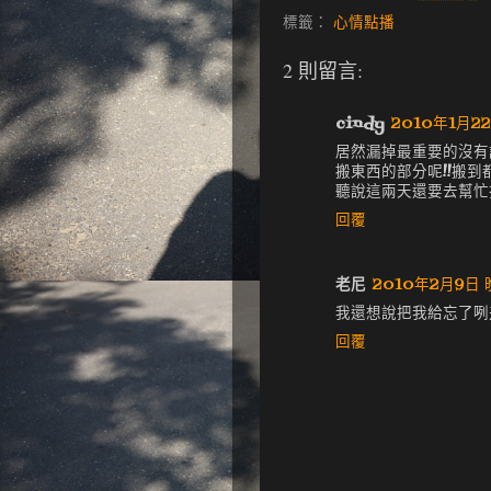
標籤：
心情點播
2 則留言:
cindy
2010年1月22
居然漏掉最重要的沒有
搬東西的部分呢!!搬到
聽說這兩天還要去幫忙打掃
回覆
老尼
2010年2月9日 
我還想說把我給忘了咧
回覆