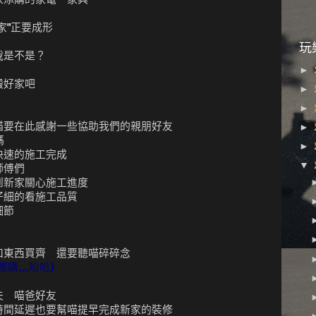
"家"正要成形
玩
說是不是？
►
搬好家吧
►
►
喵要在此感謝一些協助我們的親朋好友
►
媽
►
快速的施工完成
▼
師傅們
到新家關心施工進度
仔細的看施工品質
細節
扣東西買齊 還要聽喵碎碎念
購...哈哈)
夫 喵爸好友
時間延遲也要幫喵提早完成新家的裝修