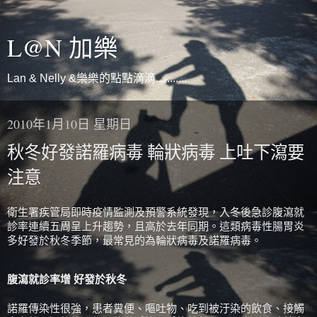
L@N 加樂
Lan & Nelly &樂樂的點點滴滴...........
2010年1月10日 星期日
秋冬好發諾羅病毒 輪狀病毒 上吐下瀉要
注意
衛生署疾管局即時疫情監測及預警系統發現，入冬後急診腹瀉就
診率連續五周呈上升趨勢，且高於去年同期。這類病毒性腸胃炎
多好發於秋冬季節，最常見的為輪狀病毒及諾羅病毒。
腹瀉就診率增 好發於秋冬
諾羅傳染性很強，患者糞便、嘔吐物、吃到被汙染的飲食、接觸