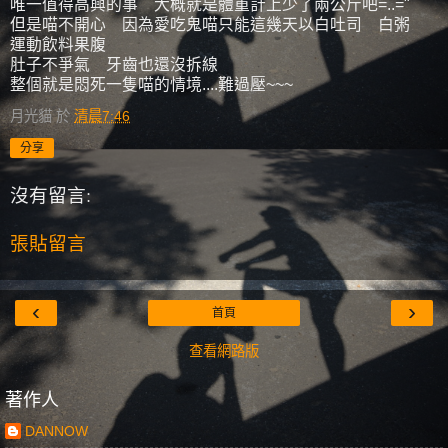
唯一值得高興的事 大概就是體重計上少了兩公斤吧=..="
但是喵不開心 因為愛吃鬼喵只能這幾天以白吐司 白粥
運動飲料果腹
肚子不爭氣 牙齒也還沒拆線
整個就是悶死一隻喵的情境....難過壓~~~
月光貓
於
清晨7:46
分享
沒有留言:
張貼留言
‹
›
首頁
查看網路版
著作人
DANNOW