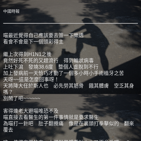
中國時報
喵最近覺得自己應該要去簽一下樂透
看會不會是下一個頭彩得主
繼上次得到H1N1之後
竟然好死不死的又趕流行 得到輪狀病毒
上吐下瀉 發燒38.6度 整個人虛脫到不行
加上發病前一天恰巧才動了一個多小時小手術植牙之苦
天呀~~這是怎麼回事呀！
天將降大任於斯人也 必先勞其筋骨 餓其體膚 空乏其身
嗎？
別鬧了吧~~~~~~
害得連老大避喵唯恐不及
喵直接去看醫生的第一件事情就是要求醫生
為喵打一針吧 肚子翻攪痛 像是在裏頭打拳擊似的 翻來
覆去