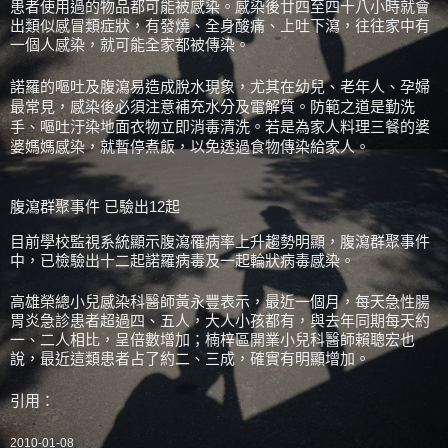
患者使用過的物品都可能被感染。感染後廿四至四十八小時就會
出類似感冒類症狀，有發燒、全身酸痛、上吐下瀉，往往家中有
一個人感染，就可能全家都被傳染。
諾羅的嘔吐及腹瀉易造成脫水現象，尤其在幼兒、老年人、孕婦
最常見，感染後必須注意補充水分及電解質。防範之道是勤洗
手、嘔吐汙染地面衣物立即消毒清洗。若是為家人料理三餐的婆
婆媽媽感染，就暫停煮飯，以免透過食物傳染給家人。
腹瀉群聚事件 已驗出12起
目前學校監視系統顯示腹瀉罹病率上升趨勢明顯，腹瀉群聚事件
中，已檢驗出十二起諾羅病毒及一起輪狀病毒感染。
高雄榮總小兒感染科醫師黃永豐表示，最近一個月，每天急性腸
胃炎急診患者超過四、五人，大人小孩都有，與去年同期每天約
一、二人相比，呈倍數增加；楠梓區開業小兒科醫師賴聰宏也
說，最近這類患者占了約二、三成，確實有明顯增加。
引用：
2010-01-08