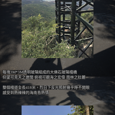
每塊
3M*3M透明
玻璃組成的大佛石玻璃棧橋
仰望可見天之遼闊 俯視可觀海之宏偉 雨林之壯麗
整個棧道全長418米，烈日下反光照射幾乎睜不開眼
感受到熱辣辣的海南島熱情