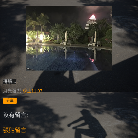
待續...
月光貓
於
晚上11:07
分享
沒有留言:
張貼留言