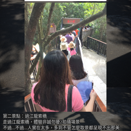
第二景點：過江龍索橋
走過江龍索橋，體驗非誠勿擾2拍攝場景
不過...不過...人實在太多，多到不管怎麼取景都呈現不出那美