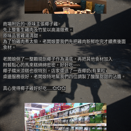
商場附近的<原味主張椰子雞>
先上整隻生雞肉及竹笙以高湯燉煮，
原味品嘗雞湯清甜。
為了怕雞肉煮太柴，老闆娘要我們先把雞肉新鮮吃完才續煮後面
食材。
老闆娘倒了一整顆現剖椰子作為湯底，再把其他食材加入
附餐點心的馬來糕綿綿密密，好好吃~~~
椰子糯米涼糕也很特別，店家還送了一壺椰奶(有果粒)
桌邊服務很好，老闆娘特地幫我們四位調製了酸酸甜甜的沾醬。
真心覺得
椰子雞
好好吃.....💞💞💞