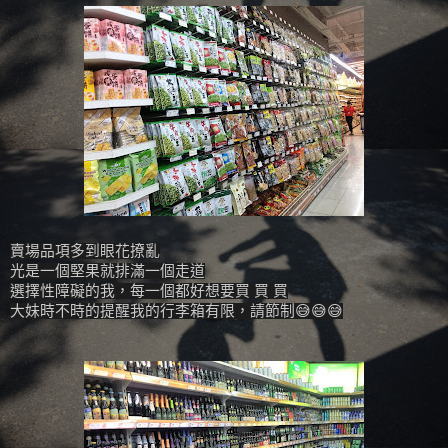
賣場品項多到眼花撩亂
光是一個堅果就排滿一個走道
選擇性障礙的我，每一個都好想要買 買 買
大妹時不時的提醒我的行李箱有限，請節制😅😅😅