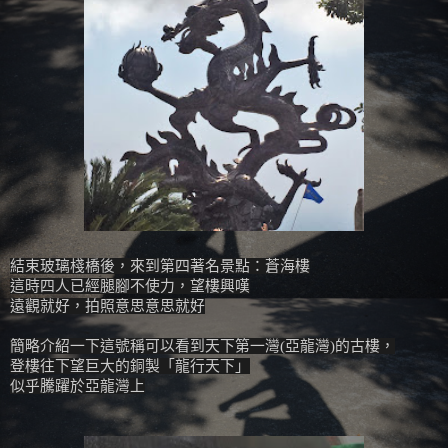
結束玻璃棧橋後，來到第四著名景點：蒼海樓
這時四人已經腿腳不使力，望樓興嘆
遠觀就好，拍照意思意思就好
簡略介紹一下這號稱可以看到天下第一灣(亞龍灣)的古樓，
登樓往下望巨大的銅製「龍行天下」
似乎騰躍於亞龍灣上