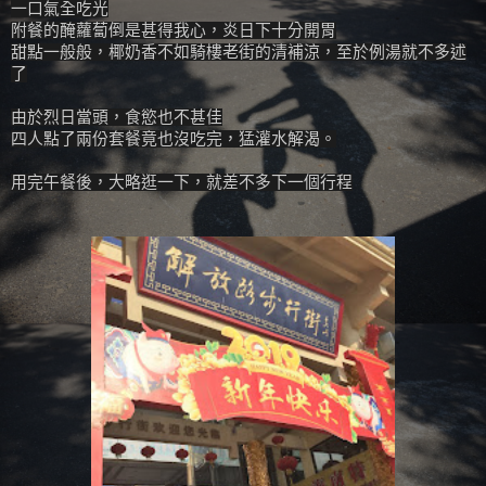
一口氣全吃光
附餐的醃蘿蔔倒是甚得我心，炎日下十分開胃
甜點一般般，椰奶香不如騎樓老街的清補涼，至於例湯就不多述
了
由於烈日當頭，食慾也不甚佳
四人點了兩份套餐竟也沒吃完，猛灌水解渴。
用完午餐後，大略逛一下，就差不多下一個行程