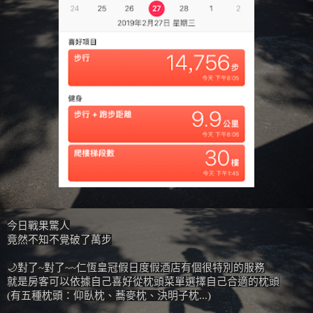
今日戰果驚人
竟然不知不覺破了萬步
🌙對了~對了~~仁恆皇冠假日度假酒店有個很特別的服務
就是房客可以依據自己喜好
從枕頭菜單選擇自己合適的枕頭
(有五種枕頭：仰臥枕、蕎麥枕、決明子枕...)