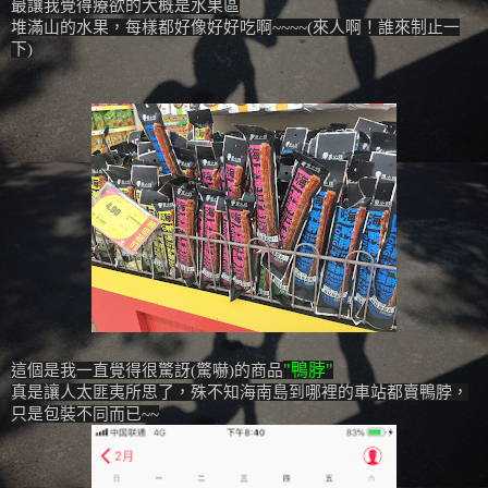
最讓我覺得療欲的大概是水果區
堆滿山的水果，每樣都好像好好吃啊~~~~(來人啊！誰來制止一
下)
"鴨脖"
這個是我一直覺得很驚訝(驚嚇)的商品
真是讓人太匪夷所思了，殊不知海南島到哪裡的車站都賣鴨脖，
只是包裝不同而已~~