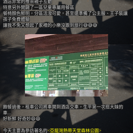
酒店非常的推崇親子互動
特意另外開闢了一區兒童專屬用餐區
餐椅顏色鮮明，分區活潑可愛，甚至還準備了公主服、王子裝讓
孩子免費體驗
讓我不免又想起了家裡的小樂沒跟到旅行😅😅😅
飽餐過後，租車公司將車開到酒店交車，生平第一次搭大妹的
車...
好新鮮 好奇妙😄😄
今天主要為參訪著名的
<亞龍灣熱帶天堂森林公園>