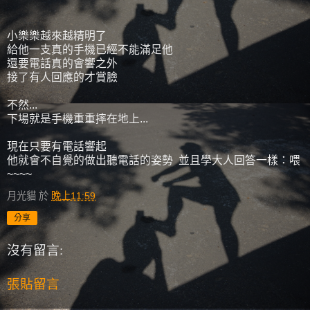
小樂樂越來越精明了
給他一支真的手機已經不能滿足他
還要電話真的會響之外
接了有人回應的才賞臉
不然...
下場就是手機重重摔在地上...
現在只要有電話響起
他就會不自覺的做出聽電話的姿勢 並且學大人回答一樣：喂
~~~~
月光貓
於
晚上11:59
分享
沒有留言:
張貼留言