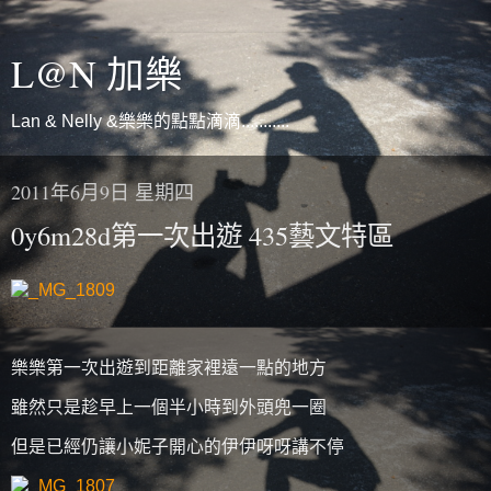
L@N 加樂
Lan & Nelly &樂樂的點點滴滴...........
2011年6月9日 星期四
0y6m28d第一次出遊 435藝文特區
樂樂第一次出遊到距離家裡遠一點的地方
雖然只是趁早上一個半小時到外頭兜一圈
但是已經仍讓小妮子開心的伊伊呀呀講不停