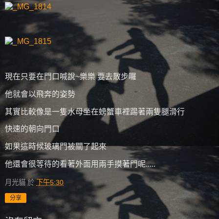
現在只要在門口喊說~樂樂 要去散步囉
他就會以飛奔的姿勢
其實比較像是一隻水母坐在螃蟹車裡踢著兩隻腿滑行
快速的朝向門口
如果這時候玻璃門被關了起來
他還會很等待的看著外面用兩手摸著門呢.....
月光貓
於
下午5:30
分享