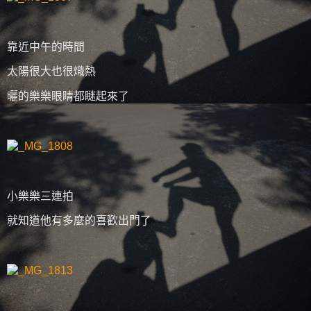
靠近中午的時間
太陽很大也很熾熱
曬的樂樂眼睛都瞇起來了
小樂樂三連拍
就知道他有多麼的喜歡出門了