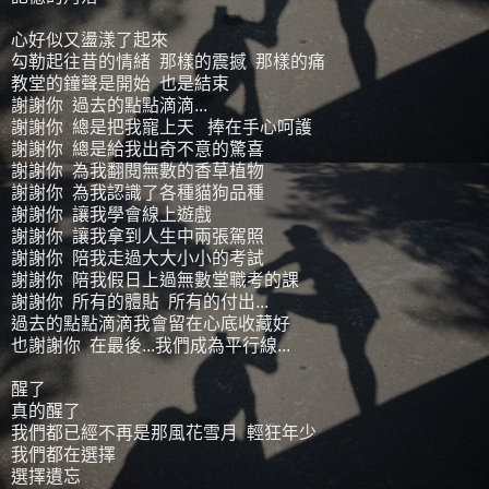
心好似又盪漾了起來
勾勒起往昔的情緒 那樣的震撼 那樣的痛
教堂的鐘聲是開始 也是結束
謝謝你 過去的點點滴滴...
謝謝你 總是把我寵上天 捧在手心呵護
謝謝你 總是給我出奇不意的驚喜
謝謝你 為我翻閱無數的香草植物
謝謝你 為我認識了各種貓狗品種
謝謝你 讓我學會線上遊戲
謝謝你 讓我拿到人生中兩張駕照
謝謝你 陪我走過大大小小的考試
謝謝你 陪我假日上過無數堂職考的課
謝謝你 所有的體貼 所有的付出...
過去的點點滴滴我會留在心底收藏好
也謝謝你 在最後...我們成為平行線...
醒了
真的醒了
我們都已經不再是那風花雪月 輕狂年少
我們都在選擇
選擇遺忘