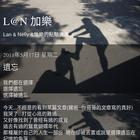
L@N 加樂
Lan & Nelly &樂樂的點點滴滴...........
2011年5月17日 星期二
遺忘
我們都在選擇
選擇遺忘
選擇被遺忘
今天...不經意的看到某篇文章(豬爸~你哥哥的文章寫的真好)
我哭了...打從心底的難過...
又好像找到了曾經有過的感覺
過去有過的鴛鴦蝴蝶年代
那種屬於自己的人生一部份 現在卻被丟置或說是選擇遺忘在
記憶的角落