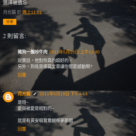
選擇被遺忘
月光貓
於
晚上11:01
分享
2 則留言:
豬狗一盤吵牛肉
2011年5月19日 上午11:40
說實話，他對你真的超好的。
另外，到底是哪篇文章讓你那麼感動啊?
回覆
月光貓
2011年5月19日 下午1:13
是呀~
愛與被愛是相對的~
就是有黃安唱鴛鴦蝴蝶夢那個...
回覆