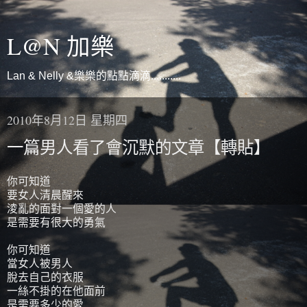
L@N 加樂
Lan & Nelly &樂樂的點點滴滴...........
2010年8月12日 星期四
一篇男人看了會沉默的文章【轉貼】
你可知道
要女人清晨醒來
淩亂的面對一個愛的人
是需要有很大的勇氣
你可知道
當女人被男人
脫去自己的衣服
一絲不掛的在他面前
是需要多少的愛