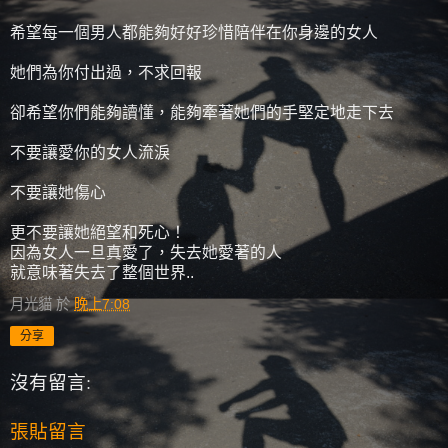
希望每一個男人都能夠好好珍惜陪伴在你身邊的女人
她們為你付出過，不求回報
卻希望你們能夠讀懂，能夠牽著她們的手堅定地走下去
不要讓愛你的女人流淚
不要讓她傷心
更不要讓她絕望和死心！
因為女人一旦真愛了，失去她愛著的人
就意味著失去了整個世界..
月光貓
於
晚上7:08
分享
沒有留言:
張貼留言