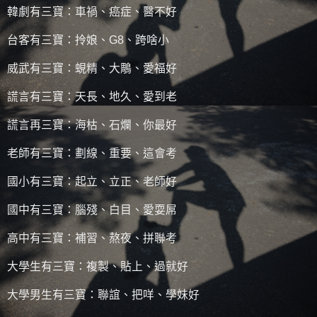
韓劇有三寶：車禍、癌症、醫不好
台客有三寶：拎娘、G8、跨啥小
威武有三寶：蜆精、大鵰、愛福好
謊言有三寶：天長、地久、愛到老
謊言再三寶：海枯、石爛、你最好
老師有三寶：劃線、重要、這會考
國小有三寶：起立、立正、老師好
國中有三寶：腦殘、白目、愛耍屌
高中有三寶：補習、熬夜、拼聯考
大學生有三寶：複製、貼上、過就好
大學男生有三寶：聯誼、把咩、學妹好