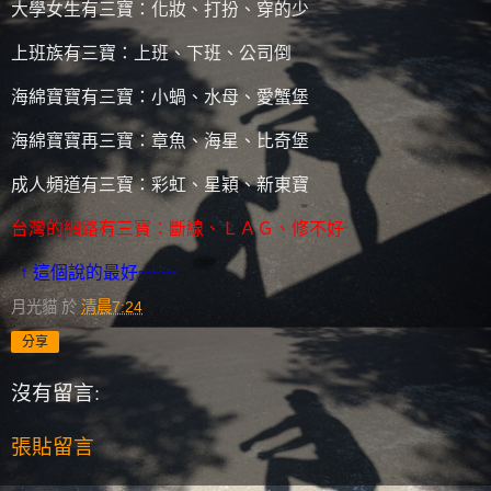
大學女生有三寶：化妝、打扮、穿的少
上班族有三寶：上班、下班、公司倒
海綿寶寶有三寶：小蝸、水母、愛蟹堡
海綿寶寶再三寶：章魚、海星、比奇堡
成人頻道有三寶：彩虹、星穎、新東寶
台灣的網路有三寶：斷線、ＬＡＧ、修不好
↑ 這個說的最好~~~~
月光貓
於
清晨7:24
分享
沒有留言:
張貼留言